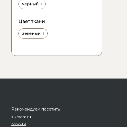
черный
1
Цвет ткани
зеленый
1
Рекомендуем посетить:
luxmom.ru
joyoy.ru