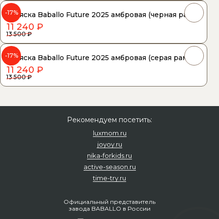
-17%
Коляска Baballo Future 2025 амбровая (черная рама)
11 240 ₽
13 500 ₽
-17%
Коляска Baballo Future 2025 амбровая (серая рама)
11 240 ₽
13 500 ₽
Рекомендуем посетить:
luxmom.ru
joyoy.ru
nika-forkids.ru
active-season.ru
time-try.ru
Официальный представитель
завода BABALLO в России