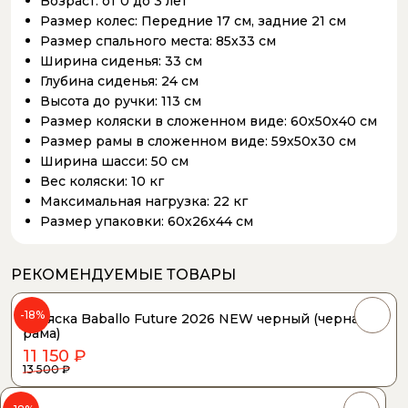
Возраст:
от 0 до 3 лет
Размер колес:
Передние 17 см, задние 21 см
Размер спального места:
85х33 см
Ширина сиденья:
33 см
Глубина сиденья:
24 см
Высота до ручки:
113 см
Размер коляски в сложенном виде:
60х50х40 см
Размер рамы в сложенном виде:
59х50х30 см
Ширина шасси:
50 см
Вес коляски:
10 кг
Максимальная нагрузка:
22 кг
Размер упаковки:
60х26х44 см
РЕКОМЕНДУЕМЫЕ ТОВАРЫ
-18%
Коляска Baballo Future 2026 NEW черный (черная
рама)
11 150 ₽
13 500 ₽