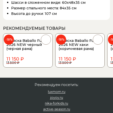
Шасси в сложенном виде:
60х48х35 см
Размер спального места:
84х35 см
Высота до ручки:
107 см
РЕКОМЕНДУЕМЫЕ ТОВАРЫ
-18%
-18%
-
Коляска Baballo Future
Коляска Baballo Future
К
2026 NEW черный
2026 NEW хаки
2
(черная рама)
(коричневая рама)
(
11 150 ₽
11 150 ₽
1
13 500 ₽
13 500 ₽
1
Рекомендуем посетить:
luxmom.ru
joyoy.ru
nika-forkids.ru
active-season.ru