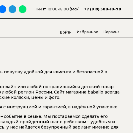
Пн-Пт: 10:00-18:00 (Мск)
+7 (919) 508-10-70
Избранное
Корзина
Войти
ть покупку удобной для клиента и безопасной в
 онлайн или любой понравившийся детский товар,
 любой регион России. Сайт магазина baballo всегда
ские коляски, цены и фото.
я с инструкцией и гарантией, в надёжной упаковке.
– событие в семье. Мы постараемся сделать его
А каждый пройденный шаг с ребенком – удобным и
ь, у нас найдется безупречный вариант именно для