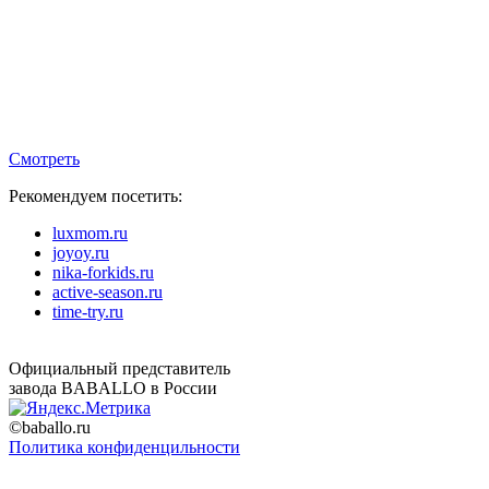
Смотреть
Рекомендуем посетить:
luxmom.ru
joyoy.ru
nika-forkids.ru
active-season.ru
time-try.ru
Официальный представитель
завода BABALLO в России
©baballo.ru
Политика конфиденцильности