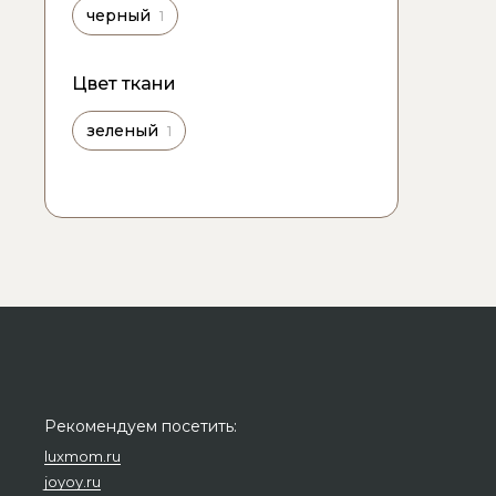
черный
1
Цвет ткани
зеленый
1
Рекомендуем посетить:
luxmom.ru
joyoy.ru