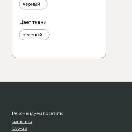
черный
1
Цвет ткани
зеленый
1
Рекомендуем посетить:
luxmom.ru
joyoy.ru